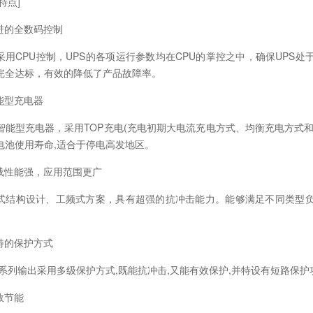
特点]
先进的全数码控制
采用CPU控制，UPS的各项运行参数均在CPU的掌控之中，确保UPS
完全达标，有效的降低了产品故障率。
智能型充电器
智能型充电器，采用TOP充电(充电初期大电流充电方式、均衡充电方式
电池使用寿命,适合于停电高发地区。
带载性能强，应用范围更广
式结构设计、工频式方案，具有超强的抗冲击能力。能够满足不同类型
独特的保护方式
00系列输出采用多级保护方式,既能抗冲击,又能有效保护,并特设有短路保护
效节能