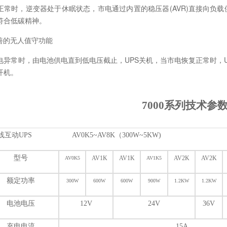
正常时，逆变器处于休眠状态，市电通过内置的稳压器(AVR)直接向负载供
符合低碳精神。
完善的无人值守功能
电异常时，由电池供电直到低电压截止，UPS关机，当市电恢复正常时，
开机。
7000
系列技术参
线互动UPS AV0K5~AV8K（300W~5KW)
型号
AV1K
AV1K
AV2K
AV2K
AV0K5
AV1K5
额定功率
300W
600W
600W
900W
1.2KW
1.2KW
电池电压
12V
24V
36V
充电电流
15A