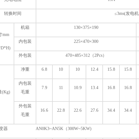
转换时间
≤3ms(发电机
机箱
130
×375×190
寸mm
内包装
225
×470×300
*D*H)
外包装
470
×485×312（2Pcs）
净重
6.8
10
10
12.4
15.8
15.8
内包装
7.9
11
10.9
13.4
16.8
16.8
(Kg)
毛重
外包装
16.6
22.8
22.6
27.6
34.4
34.4
毛重
变器 AN0K3~AN5K（300W~5KW)