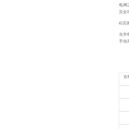
电网
完全
6)
当市
手动
在