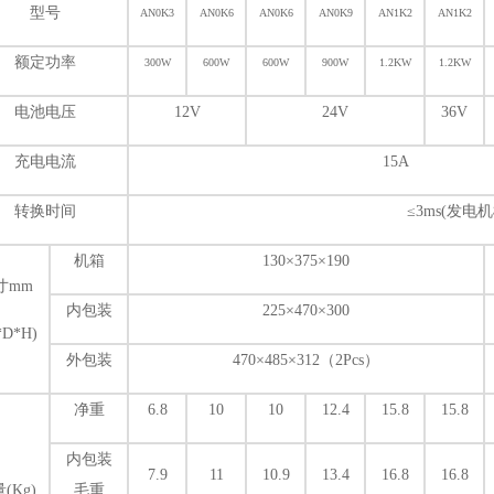
型号
AN0K3
AN0K6
AN0K6
AN0K9
AN1K2
AN1K2
额定功率
300W
600W
600W
900W
1.2KW
1.2KW
电池电压
12V
24V
36V
充电电流
15A
转换时间
≤3ms(发电机
机箱
130
×375×190
寸mm
内包装
225
×470×300
*D*H)
外包装
470
×485×312（2Pcs）
净重
6.8
10
10
12.4
15.8
15.8
内包装
7.9
11
10.9
13.4
16.8
16.8
(Kg)
毛重