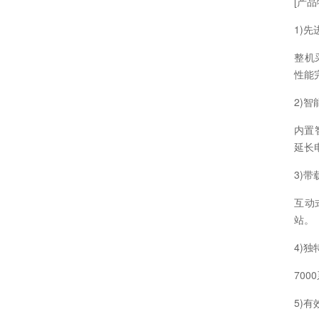
[产品
1)
整机
性能
2)
内置
延长
3)
互动
站。
4)
70
5)有