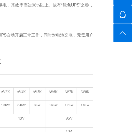
电，其效率高达98%以上。故有“绿色UPS”之称，
UPS自动开启正常工作，同时对电池充电，无需用户
数
AV3K
AV4K
AV5K
AV6K
AV7K
AV8K
1.8KW
2.4KW
3KW
3.6KW
4.2KW
4.8KW
48V
96V
10A