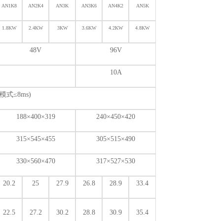
AN1K8
AN2K4
AN3K
AN3K6
AN4K2
AN5K
1.8KW
2.4KW
3KW
3.6KW
4.2KW
4.8KW
48V
96V
10A
模式≤8ms)
188
×400×319
240
×450×420
315
×545×455
305
×515×490
330
×560×470
317
×527×530
20.2
25
27.9
26.8
28.9
33.4
22.5
27.2
30.2
28.8
30.9
35.4