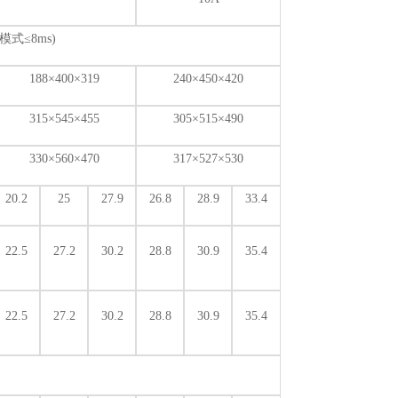
模式≤8ms)
188
×400×319
240
×450×420
315
×545×455
305
×515×490
330
×560×470
317
×527×530
20.2
25
27.9
26.8
28.9
33.4
22.5
27.2
30.2
28.8
30.9
35.4
22.5
27.2
30.2
28.8
30.9
35.4