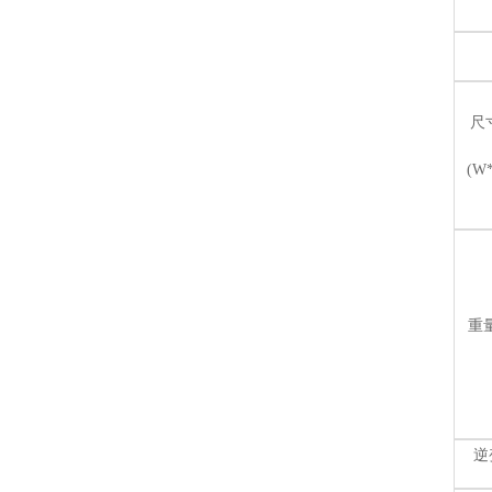
尺
(W
重量
逆